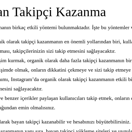
an Takipçi Kazanma
nın birkaç etkili yöntemi bulunmaktadır. İşte bu yöntemler ve
k olarak takipçi kazanmanın en önemli yollarından biri, kullanı
olması, takipçilerinizin sizi takip etmesini sağlayacaktır.
eşim kurmak, organik olarak daha fazla takipçi kazanmanın bi
işimde olmak, onların dikkatini çekmeye ve sizi takip etmeye 
mı, Instagram’da organik olarak takipçi kazanmanın etkili bir y
mesini sağlayacaktır.
e benzer içerikler paylaşan kullanıcıları takip etmek, onların 
lduğundan emin olmalısınız.
rak bayan takipçi kazanabilir ve hesabınızı büyütebilirsiniz.
kazanmanın yanı sıra, bayan takipçi yükleme siteleri ve uygula