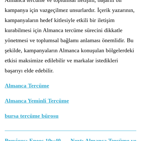
Almanca tercüme ve toplumsal iletişim, başarılı bir
kampanya için vazgeçilmez unsurlardır. İçerik yazarının,
kampanyaların hedef kitlesiyle etkili bir iletişim
kurabilmesi için Almanca tercüme sürecini dikkatle
yönetmesi ve toplumsal bağlamı anlaması önemlidir. Bu
şekilde, kampanyaların Almanca konuşulan bölgelerdeki
etkisi maksimize edilebilir ve markalar istedikleri
başarıyı elde edebilir.
Almanca Tercüme
Almanca Yeminli Tercüme
bursa tercüme bürosu
Yazı
Previous:
Eneos 10w40
Next:
Almanca Tercüme ve