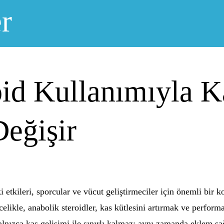
r
oid Kullanımıyla 
eğişir
etkileri, sporcular ve vücut geliştirmeciler için önemli bir k
ncelikle, anabolik steroidler, kas kütlesini artırmak ve perfor
nızca kas gelişimi ile sınırlı kalmaz; aynı zamanda eklem sağl