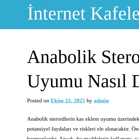
Skip
İnternet Kafele
to
content
Anabolik Ster
Uyumu Nasıl D
Posted on
Ekim 22, 2025
by
admin
Anabolik steroidlerin kas eklem uyumu üzerindeki 
potansiyel faydaları ve riskleri ele alınacaktır. Ö
hormonlardır. Ancak, bu maddelerin kullanımı, yal