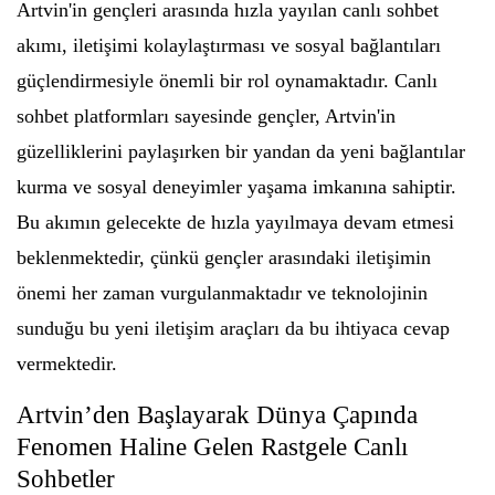
Artvin'in gençleri arasında hızla yayılan canlı sohbet
akımı, iletişimi kolaylaştırması ve sosyal bağlantıları
güçlendirmesiyle önemli bir rol oynamaktadır. Canlı
sohbet platformları sayesinde gençler, Artvin'in
güzelliklerini paylaşırken bir yandan da yeni bağlantılar
kurma ve sosyal deneyimler yaşama imkanına sahiptir.
Bu akımın gelecekte de hızla yayılmaya devam etmesi
beklenmektedir, çünkü gençler arasındaki iletişimin
önemi her zaman vurgulanmaktadır ve teknolojinin
sunduğu bu yeni iletişim araçları da bu ihtiyaca cevap
vermektedir.
Artvin’den Başlayarak Dünya Çapında
Fenomen Haline Gelen Rastgele Canlı
Sohbetler