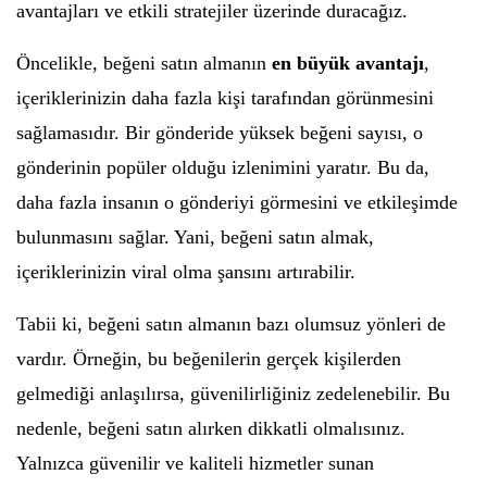
avantajları ve etkili stratejiler üzerinde duracağız.
Öncelikle, beğeni satın almanın
en büyük avantajı
,
içeriklerinizin daha fazla kişi tarafından görünmesini
sağlamasıdır. Bir gönderide yüksek beğeni sayısı, o
gönderinin popüler olduğu izlenimini yaratır. Bu da,
daha fazla insanın o gönderiyi görmesini ve etkileşimde
bulunmasını sağlar. Yani, beğeni satın almak,
içeriklerinizin viral olma şansını artırabilir.
Tabii ki, beğeni satın almanın bazı olumsuz yönleri de
vardır. Örneğin, bu beğenilerin gerçek kişilerden
gelmediği anlaşılırsa, güvenilirliğiniz zedelenebilir. Bu
nedenle, beğeni satın alırken dikkatli olmalısınız.
Yalnızca güvenilir ve kaliteli hizmetler sunan