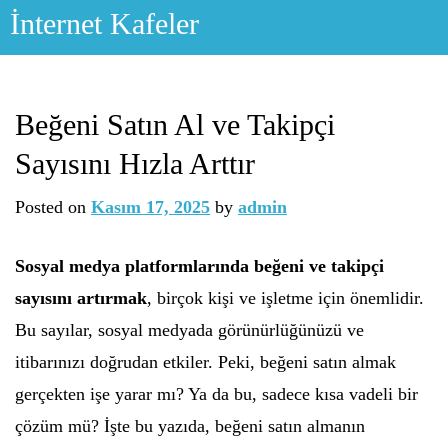
Skip
İnternet Kafeler
to
content
Beğeni Satın Al ve Takipçi
Sayısını Hızla Arttır
Posted on
Kasım 17, 2025
by
admin
Sosyal medya platformlarında beğeni ve takipçi
sayısını artırmak
, birçok kişi ve işletme için önemlidir.
Bu sayılar, sosyal medyada görünürlüğünüzü ve
itibarınızı doğrudan etkiler. Peki, beğeni satın almak
gerçekten işe yarar mı? Ya da bu, sadece kısa vadeli bir
çözüm mü? İşte bu yazıda, beğeni satın almanın