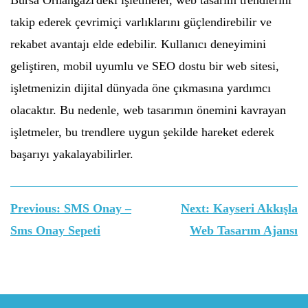
Bursa Orhangazi'deki işletmeler, web tasarım trendlerini
takip ederek çevrimiçi varlıklarını güçlendirebilir ve
rekabet avantajı elde edebilir. Kullanıcı deneyimini
geliştiren, mobil uyumlu ve SEO dostu bir web sitesi,
işletmenizin dijital dünyada öne çıkmasına yardımcı
olacaktır. Bu nedenle, web tasarımın önemini kavrayan
işletmeler, bu trendlere uygun şekilde hareket ederek
başarıyı yakalayabilirler.
Yazı
Previous:
SMS Onay –
Next:
Kayseri Akkışla
gezinmesi
Sms Onay Sepeti
Web Tasarım Ajansı