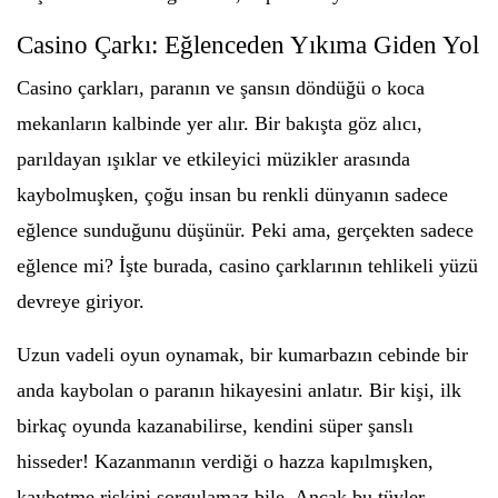
Casino Çarkı: Eğlenceden Yıkıma Giden Yol
Casino çarkları, paranın ve şansın döndüğü o koca
mekanların kalbinde yer alır. Bir bakışta göz alıcı,
parıldayan ışıklar ve etkileyici müzikler arasında
kaybolmuşken, çoğu insan bu renkli dünyanın sadece
eğlence sunduğunu düşünür. Peki ama, gerçekten sadece
eğlence mi? İşte burada, casino çarklarının tehlikeli yüzü
devreye giriyor.
Uzun vadeli oyun oynamak, bir kumarbazın cebinde bir
anda kaybolan o paranın hikayesini anlatır. Bir kişi, ilk
birkaç oyunda kazanabilirse, kendini süper şanslı
hisseder! Kazanmanın verdiği o hazza kapılmışken,
kaybetme riskini sorgulamaz bile. Ancak bu tüyler