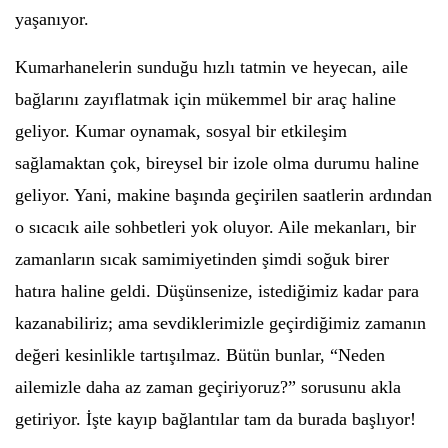
yaşanıyor.
Kumarhanelerin sunduğu hızlı tatmin ve heyecan, aile
bağlarını zayıflatmak için mükemmel bir araç haline
geliyor. Kumar oynamak, sosyal bir etkileşim
sağlamaktan çok, bireysel bir izole olma durumu haline
geliyor. Yani, makine başında geçirilen saatlerin ardından
o sıcacık aile sohbetleri yok oluyor. Aile mekanları, bir
zamanların sıcak samimiyetinden şimdi soğuk birer
hatıra haline geldi. Düşünsenize, istediğimiz kadar para
kazanabiliriz; ama sevdiklerimizle geçirdiğimiz zamanın
değeri kesinlikle tartışılmaz. Bütün bunlar, “Neden
ailemizle daha az zaman geçiriyoruz?” sorusunu akla
getiriyor. İşte kayıp bağlantılar tam da burada başlıyor!