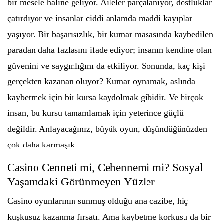
bir mesele haline geliyor. Aileler parçalanıyor, dostluklar
çatırdıyor ve insanlar ciddi anlamda maddi kayıplar
yaşıyor. Bir başarısızlık, bir kumar masasında kaybedilen
paradan daha fazlasını ifade ediyor; insanın kendine olan
güvenini ve saygınlığını da etkiliyor. Sonunda, kaç kişi
gerçekten kazanan oluyor? Kumar oynamak, aslında
kaybetmek için bir kursa kaydolmak gibidir. Ve birçok
insan, bu kursu tamamlamak için yeterince güçlü
değildir. Anlayacağınız, büyük oyun, düşündüğünüzden
çok daha karmaşık.
Casino Cenneti mi, Cehennemi mi? Sosyal
Yaşamdaki Görünmeyen Yüzler
Casino oyunlarının sunmuş olduğu ana cazibe, hiç
kuşkusuz kazanma fırsatı. Ama kaybetme korkusu da bir