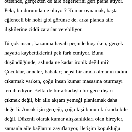
ötesinde, gerçekten de aile değerlerini geri plana atıyor.
Peki, bu durumda ne oluyor? Kumar oynamak, başta
eğlenceli bir hobi gibi görünse de, arka planda aile
ilişkilerine ciddi zararlar verebiliyor.
Birçok insan, kazanma hayali peşinde koşarken, gerçek
hayatta kaybettiklerini pek fark etmiyor. Bunu
düşündüğünde, aslında ne kadar ironik değil mi?
Çocuklar, anneler, babalar; hepsi bir arada olmanın tadını
çıkarmak varken, çoğu insan kumar masasına oturmayı
tercih ediyor. Belki de bir arkadaşla bir gece dışarı
çıkmak değil, bir aile akşam yemeği planlamak daha
değerli. Ancak işin gerçeği, çoğu kişi bunun farkında bile
değil. Düzenli olarak kumar alışkanlıkları olan bireyler,
zamanla aile bağlarını zayıflatıyor, iletişim kopukluğu