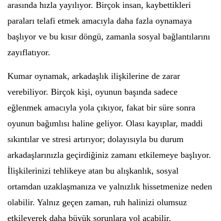
arasında hızla yayılıyor. Birçok insan, kaybettikleri
paraları telafi etmek amacıyla daha fazla oynamaya
başlıyor ve bu kısır döngü, zamanla sosyal bağlantılarını
zayıflatıyor.
Kumar oynamak, arkadaşlık ilişkilerine de zarar
verebiliyor. Birçok kişi, oyunun başında sadece
eğlenmek amacıyla yola çıkıyor, fakat bir süre sonra
oyunun bağımlısı haline geliyor. Olası kayıplar, maddi
sıkıntılar ve stresi artırıyor; dolayısıyla bu durum
arkadaşlarınızla geçirdiğiniz zamanı etkilemeye başlıyor.
İlişkilerinizi tehlikeye atan bu alışkanlık, sosyal
ortamdan uzaklaşmanıza ve yalnızlık hissetmenize neden
olabilir. Yalnız geçen zaman, ruh halinizi olumsuz
etkileyerek daha büyük sorunlara yol açabilir.