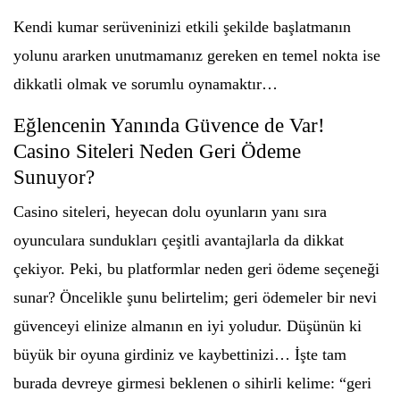
Kendi kumar serüveninizi etkili şekilde başlatmanın
yolunu ararken unutmamanız gereken en temel nokta ise
dikkatli olmak ve sorumlu oynamaktır…
Eğlencenin Yanında Güvence de Var!
Casino Siteleri Neden Geri Ödeme
Sunuyor?
Casino siteleri, heyecan dolu oyunların yanı sıra
oyunculara sundukları çeşitli avantajlarla da dikkat
çekiyor. Peki, bu platformlar neden geri ödeme seçeneği
sunar? Öncelikle şunu belirtelim; geri ödemeler bir nevi
güvenceyi elinize almanın en iyi yoludur. Düşünün ki
büyük bir oyuna girdiniz ve kaybettinizi… İşte tam
burada devreye girmesi beklenen o sihirli kelime: “geri