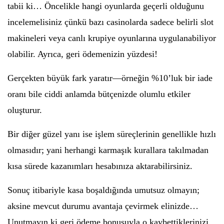
tabii ki… Öncelikle hangi oyunlarda geçerli olduğunu
incelemelisiniz çünkü bazı casinolarda sadece belirli slot
makineleri veya canlı krupiye oyunlarına uygulanabiliyor
olabilir. Ayrıca, geri ödemenizin yüzdesi!
Gerçekten büyük fark yaratır—örneğin %10’luk bir iade
oranı bile ciddi anlamda bütçenizde olumlu etkiler
oluşturur.
Bir diğer güzel yanı ise işlem süreçlerinin genellikle hızlı
olmasıdır; yani herhangi karmaşık kurallara takılmadan
kısa sürede kazanımları hesabınıza aktarabilirsiniz.
Sonuç itibariyle kasa boşaldığında umutsuz olmayın;
aksine mevcut durumu avantaja çevirmek elinizde…
Unutmayın ki geri ödeme bonusuyla o kaybettiklerinizi