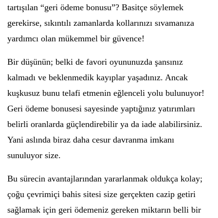
tartışılan “geri ödeme bonusu”? Basitçe söylemek
gerekirse, sıkıntılı zamanlarda kollarınızı sıvamanıza
yardımcı olan mükemmel bir güvence!
Bir düşünün; belki de favori oyununuzda şansınız
kalmadı ve beklenmedik kayıplar yaşadınız. Ancak
kuşkusuz bunu telafi etmenin eğlenceli yolu bulunuyor!
Geri ödeme bonusesi sayesinde yaptığınız yatırımları
belirli oranlarda güçlendirebilir ya da iade alabilirsiniz.
Yani aslında biraz daha cesur davranma imkanı
sunuluyor size.
Bu sürecin avantajlarından yararlanmak oldukça kolay;
çoğu çevrimiçi bahis sitesi size gerçekten cazip getiri
sağlamak için geri ödemeniz gereken miktarın belli bir