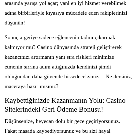
arasında yarışa yol açar; yani en iyi hizmet verebilmek
adına birbirleriyle kıyasıya mücadele eden rakiplerinizi
düşünün!
Sonuçta geriye sadece eğlencenin tadını çıkarmak
kalmıyor mu? Casino dünyasında strateji geliştirerek
kazancınızı artırmanın yanı sıra riskleri minimize
etmenin sırrına adım attığınızda kendinizi şimdi
olduğundan daha güvende hissedeceksiniz… Ne dersiniz,
maceraya hazır mısınız?
Kaybettiğinizde Kazanmanın Yolu: Casino
Sitelerindeki Geri Ödeme Bonusu!
Düşünsenize, heyecan dolu bir gece geçiriyorsunuz.
Fakat masada kaybediyorsunuz ve bu sizi hayal