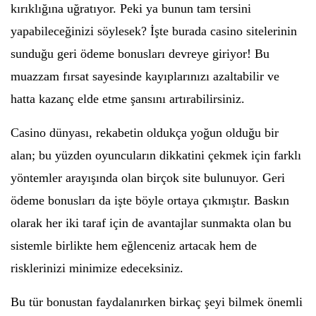
kırıklığına uğratıyor. Peki ya bunun tam tersini
yapabileceğinizi söylesek? İşte burada casino sitelerinin
sunduğu geri ödeme bonusları devreye giriyor! Bu
muazzam fırsat sayesinde kayıplarınızı azaltabilir ve
hatta kazanç elde etme şansını artırabilirsiniz.
Casino dünyası, rekabetin oldukça yoğun olduğu bir
alan; bu yüzden oyuncuların dikkatini çekmek için farklı
yöntemler arayışında olan birçok site bulunuyor. Geri
ödeme bonusları da işte böyle ortaya çıkmıştır. Baskın
olarak her iki taraf için de avantajlar sunmakta olan bu
sistemle birlikte hem eğlenceniz artacak hem de
risklerinizi minimize edeceksiniz.
Bu tür bonustan faydalanırken birkaç şeyi bilmek önemli