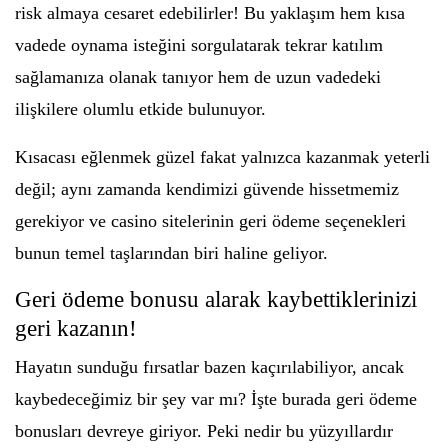
risk almaya cesaret edebilirler! Bu yaklaşım hem kısa
vadede oynama isteğini sorgulatarak tekrar katılım
sağlamanıza olanak tanıyor hem de uzun vadedeki
ilişkilere olumlu etkide bulunuyor.
Kısacası eğlenmek güzel fakat yalnızca kazanmak yeterli
değil; aynı zamanda kendimizi güvende hissetmemiz
gerekiyor ve casino sitelerinin geri ödeme seçenekleri
bunun temel taşlarından biri haline geliyor.
Geri ödeme bonusu alarak kaybettiklerinizi
geri kazanın!
Hayatın sunduğu fırsatlar bazen kaçırılabiliyor, ancak
kaybedeceğimiz bir şey var mı? İşte burada geri ödeme
bonusları devreye giriyor. Peki nedir bu yüzyıllardır