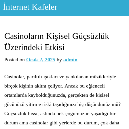
Skip
İnternet Kafeler
to
content
Casinoların Kişisel Güçsüzlük
Üzerindeki Etkisi
Posted on
Ocak 2, 2025
by
admin
Casinolar, parıltılı ışıkları ve yankılanan müzikleriyle
birçok kişinin aklını çeliyor. Ancak bu eğlenceli
ortamlarda kaybolduğunuzda, gerçekten de kişisel
gücünüzü yitirme riski taşıdığınızı hiç düşündünüz mü?
Güçsüzlük hissi, aslında pek çoğumuzun yaşadığı bir
durum ama casinolar gibi yerlerde bu durum, çok daha