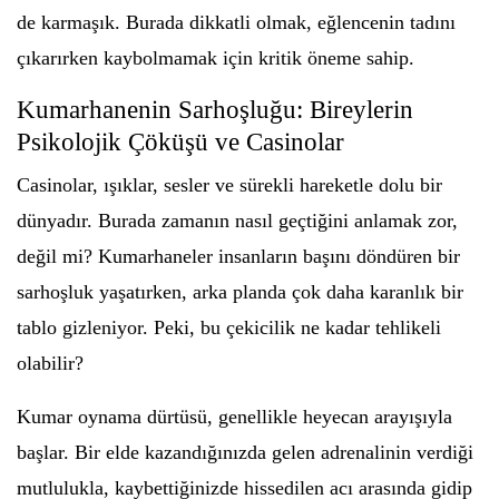
de karmaşık. Burada dikkatli olmak, eğlencenin tadını
çıkarırken kaybolmamak için kritik öneme sahip.
Kumarhanenin Sarhoşluğu: Bireylerin
Psikolojik Çöküşü ve Casinolar
Casinolar, ışıklar, sesler ve sürekli hareketle dolu bir
dünyadır. Burada zamanın nasıl geçtiğini anlamak zor,
değil mi? Kumarhaneler insanların başını döndüren bir
sarhoşluk yaşatırken, arka planda çok daha karanlık bir
tablo gizleniyor. Peki, bu çekicilik ne kadar tehlikeli
olabilir?
Kumar oynama dürtüsü, genellikle heyecan arayışıyla
başlar. Bir elde kazandığınızda gelen adrenalinin verdiği
mutlulukla, kaybettiğinizde hissedilen acı arasında gidip