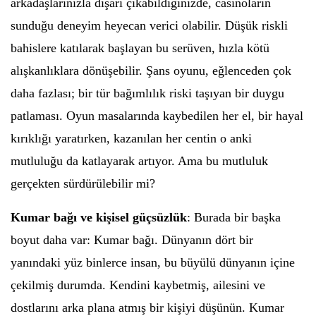
arkadaşlarınızla dışarı çıkabildiğinizde, casinoların
sunduğu deneyim heyecan verici olabilir. Düşük riskli
bahislere katılarak başlayan bu serüven, hızla kötü
alışkanlıklara dönüşebilir. Şans oyunu, eğlenceden çok
daha fazlası; bir tür bağımlılık riski taşıyan bir duygu
patlaması. Oyun masalarında kaybedilen her el, bir hayal
kırıklığı yaratırken, kazanılan her centin o anki
mutluluğu da katlayarak artıyor. Ama bu mutluluk
gerçekten sürdürülebilir mi?
Kumar bağı ve kişisel güçsüzlük
: Burada bir başka
boyut daha var: Kumar bağı. Dünyanın dört bir
yanındaki yüz binlerce insan, bu büyülü dünyanın içine
çekilmiş durumda. Kendini kaybetmiş, ailesini ve
dostlarını arka plana atmış bir kişiyi düşünün. Kumar