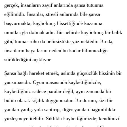
gerçek, insanların zayıf anlarında şansa tutunma
eğilimidir. İnsanlar, stresli anlarında bile şansa
başvurmakta, kaybolmuş hissettiğinde kazanma
umutlarıyla dolmaktadır. Bir nehirde kaybolmuş bir balık
gibi, kumar ruhu da belirsizlikte yüzmektedir. Bu da,
insanların hayatlarını neden bu kadar bilinmezliğe
sürüklediğini açıklıyor.
Şansa bağlı hareket etmek, aslında güçsüzlük hissinin bir
yansımasıdır. Oyun masasında kaybettiğinizde,
kaybettiğiniz sadece paralar değil; aynı zamanda bir
bütün olarak kişilik duygunuzdur. Bu durum, sizi bir
yandan yanlış yola saptırıp, diğer yandan bağımlılıkla
yüzleşmeye itebilir. Sıklıkla kaybettiğimizde, kendimizi