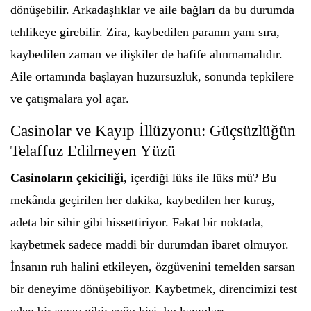
dönüşebilir. Arkadaşlıklar ve aile bağları da bu durumda
tehlikeye girebilir. Zira, kaybedilen paranın yanı sıra,
kaybedilen zaman ve ilişkiler de hafife alınmamalıdır.
Aile ortamında başlayan huzursuzluk, sonunda tepkilere
ve çatışmalara yol açar.
Casinolar ve Kayıp İllüzyonu: Güçsüzlüğün
Telaffuz Edilmeyen Yüzü
Casinoların çekiciliği
, içerdiği lüks ile lüks mü? Bu
mekânda geçirilen her dakika, kaybedilen her kuruş,
adeta bir sihir gibi hissettiriyor. Fakat bir noktada,
kaybetmek sadece maddi bir durumdan ibaret olmuyor.
İnsanın ruh halini etkileyen, özgüvenini temelden sarsan
bir deneyime dönüşebiliyor. Kaybetmek, direncimizi test