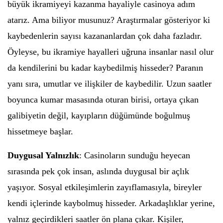
büyük ikramiyeyi kazanma hayaliyle casinoya adım
atarız. Ama biliyor musunuz? Araştırmalar gösteriyor ki
kaybedenlerin sayısı kazananlardan çok daha fazladır.
Öyleyse, bu ikramiye hayalleri uğruna insanlar nasıl olur
da kendilerini bu kadar kaybedilmiş hisseder? Paranın
yanı sıra, umutlar ve ilişkiler de kaybedilir. Uzun saatler
boyunca kumar masasında oturan birisi, ortaya çıkan
galibiyetin değil, kayıpların düğümünde boğulmuş
hissetmeye başlar.
Duygusal Yalnızlık
: Casinoların sunduğu heyecan
sırasında pek çok insan, aslında duygusal bir açlık
yaşıyor. Sosyal etkileşimlerin zayıflamasıyla, bireyler
kendi içlerinde kaybolmuş hisseder. Arkadaşlıklar yerine,
yalnız geçirdikleri saatler ön plana çıkar. Kişiler,