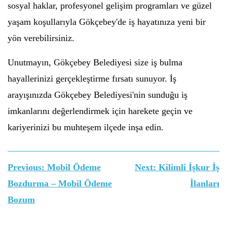
sosyal haklar, profesyonel gelişim programları ve güzel
yaşam koşullarıyla Gökçebey'de iş hayatınıza yeni bir
yön verebilirsiniz.
Unutmayın, Gökçebey Belediyesi size iş bulma
hayallerinizi gerçekleştirme fırsatı sunuyor. İş
arayışınızda Gökçebey Belediyesi'nin sunduğu iş
imkanlarını değerlendirmek için harekete geçin ve
kariyerinizi bu muhteşem ilçede inşa edin.
Yazı
Previous:
Mobil Ödeme
Next:
Kilimli İşkur İş
gezinmesi
Bozdurma – Mobil Ödeme
İlanları
Bozum