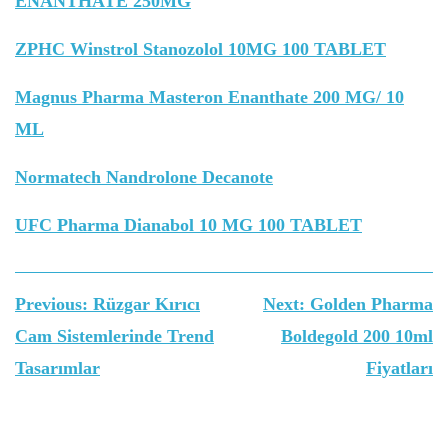
ENANTHATE 250MG
ZPHC Winstrol Stanozolol 10MG 100 TABLET
Magnus Pharma Masteron Enanthate 200 MG/ 10
ML
Normatech Nandrolone Decanote
UFC Pharma Dianabol 10 MG 100 TABLET
Yazı
Previous:
Rüzgar Kırıcı
Next:
Golden Pharma
gezinmesi
Cam Sistemlerinde Trend
Boldegold 200 10ml
Tasarımlar
Fiyatları