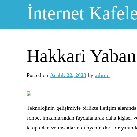
Skip
İnternet Kafele
to
content
Hakkari Yaban
Posted on
Aralık 22, 2023
by
admin
Teknolojinin gelişimiyle birlikte iletişim alanınd
sohbet imkanlarından faydalanarak daha kişisel ve
takip eden ve insanların dünyanın dört bir yanınd