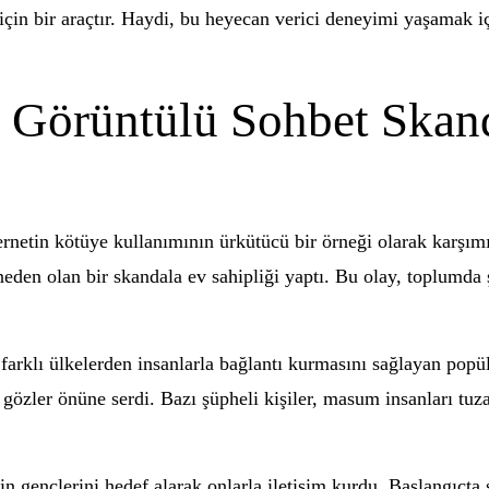
için bir araçtır. Haydi, bu heyecan verici deneyimi yaşamak i
 Görüntülü Sohbet Skanda
rnetin kötüye kullanımının ürkütücü bir örneği olarak karşımı
eden olan bir skandala ev sahipliği yaptı. Bu olay, toplumda şa
farklı ülkelerden insanlarla bağlantı kurmasını sağlayan popül
ı gözler önüne serdi. Bazı şüpheli kişiler, masum insanları tu
in gençlerini hedef alarak onlarla iletişim kurdu. Başlangıçta