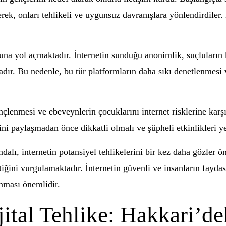
erek, onları tehlikeli ve uygunsuz davranışlara yönlendirdiler
una yol açmaktadır. İnternetin sunduğu anonimlik, suçluların 
dır. Bu nedenle, bu tür platformların daha sıkı denetlenmesi 
çlenmesi ve ebeveynlerin çocuklarını internet risklerine karşı
erini paylaşmadan önce dikkatli olmalı ve şüpheli etkinlikleri ye
lı, internetin potansiyel tehlikelerini bir kez daha gözler önü
ini vurgulamaktadır. İnternetin güvenli ve insanların faydasın
anması önemlidir.
ital Tehlike: Hakkari’de