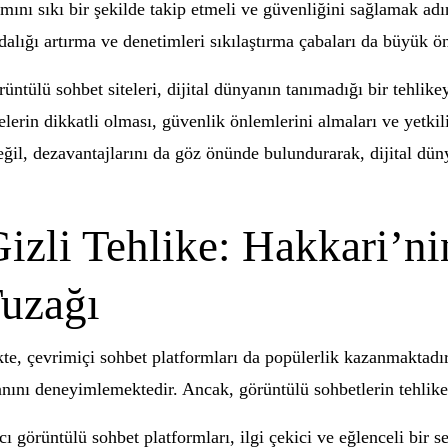
mını sıkı bir şekilde takip etmeli ve güvenliğini sağlamak adı
ndalığı artırma ve denetimleri sıkılaştırma çabaları da büyük 
üntülü sohbet siteleri, dijital dünyanın tanımadığı bir tehlikey
elerin dikkatli olması, güvenlik önlemlerini almaları ve yetki
değil, dezavantajlarını da göz önünde bulundurarak, dijital dü
izli Tehlike: Hakkari’ni
uzağı
kte, çevrimiçi sohbet platformları da popülerlik kazanmaktadır
anını deneyimlemektedir. Ancak, görüntülü sohbetlerin tehlike
ı görüntülü sohbet platformları, ilgi çekici ve eğlenceli bir s