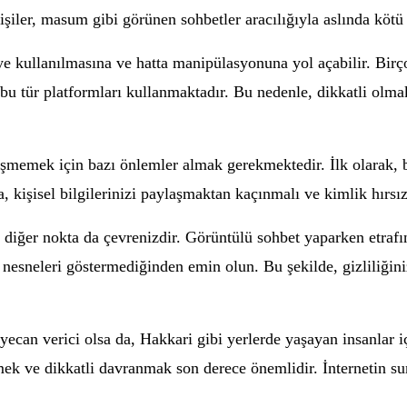
işiler, masum gibi görünen sohbetler aracılığıyla aslında kötü 
ye kullanılmasına ve hatta manipülasyonuna yol açabilir. Birço
in bu tür platformları kullanmaktadır. Bu nedenle, dikkatli o
şmemek için bazı önlemler almak gerekmektedir. İlk olarak, b
işisel bilgilerinizi paylaşmaktan kaçınmalı ve kimlik hırsızlı
diğer nokta da çevrenizdir. Görüntülü sohbet yaparken etrafın
n nesneleri göstermediğinden emin olun. Bu şekilde, gizliliği
ecan verici olsa da, Hakkari gibi yerlerde yaşayan insanlar içi
k ve dikkatli davranmak son derece önemlidir. İnternetin sun