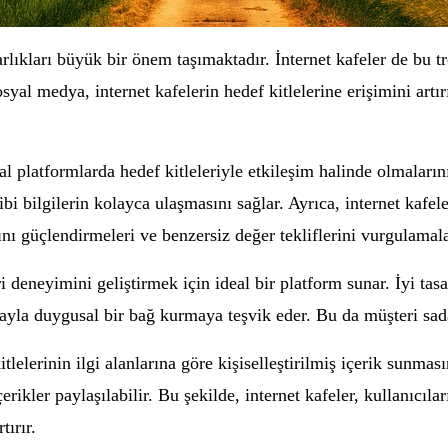
arlıkları büyük bir önem taşımaktadır. İnternet kafeler de bu
yal medya, internet kafelerin hedef kitlelerine erişimini artırı
al platformlarda hedef kitleleriyle etkileşim halinde olmaları
ibi bilgilerin kolayca ulaşmasını sağlar. Ayrıca, internet kafe
rını güçlendirmeleri ve benzersiz değer tekliflerini vurgulama
 deneyimini geliştirmek için ideal bir platform sunar. İyi tasa
kayla duygusal bir bağ kurmaya teşvik eder. Bu da müşteri sadaka
tlelerinin ilgi alanlarına göre kişiselleştirilmiş içerik sunmas
erikler paylaşılabilir. Bu şekilde, internet kafeler, kullanıcıl
tırır.