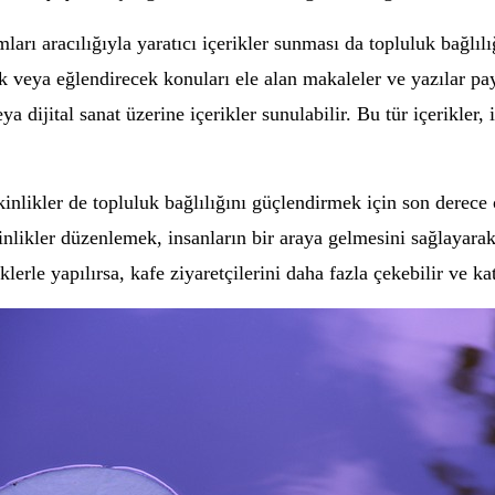
ları aracılığıyla yaratıcı içerikler sunması da topluluk bağlılığ
ek veya eğlendirecek konuları ele alan makaleler ve yazılar pa
 dijital sanat üzerine içerikler sunulabilir. Bu tür içerikler, i
kinlikler de topluluk bağlılığını güçlendirmek için son derece
inlikler düzenlemek, insanların bir araya gelmesini sağlayarak 
lerle yapılırsa, kafe ziyaretçilerini daha fazla çekebilir ve katı