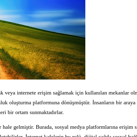
veya internete erişim sağlamak için kullanılan mekanlar olm
uluk oluşturma platformuna dönüşmüştür. İnsanların bir araya ge
leri bir ortam sunmaktadırlar.
er hale gelmiştir. Burada, sosyal medya platformlarına erişim sa
etebilirler. İnternet kafelerin bu rolü, dijital çağda sosyal ba