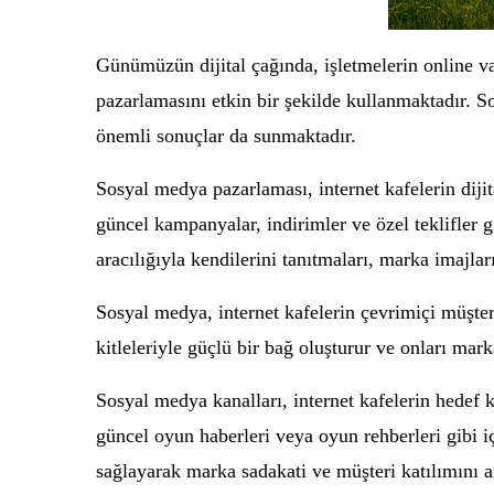
Günümüzün dijital çağında, işletmelerin online v
pazarlamasını etkin bir şekilde kullanmaktadır. Sos
önemli sonuçlar da sunmaktadır.
Sosyal medya pazarlaması, internet kafelerin dijit
güncel kampanyalar, indirimler ve özel teklifler g
aracılığıyla kendilerini tanıtmaları, marka imajla
Sosyal medya, internet kafelerin çevrimiçi müşteri
kitleleriyle güçlü bir bağ oluşturur ve onları mar
Sosyal medya kanalları, internet kafelerin hedef ki
güncel oyun haberleri veya oyun rehberleri gibi iç
sağlayarak marka sadakati ve müşteri katılımını ar