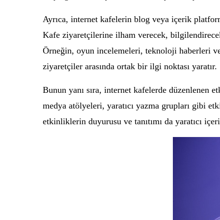
Ayrıca, internet kafelerin blog veya içerik platform
Kafe ziyaretçilerine ilham verecek, bilgilendirec
Örneğin, oyun incelemeleri, teknoloji haberleri veya
ziyaretçiler arasında ortak bir ilgi noktası yaratır.
Bunun yanı sıra, internet kafelerde düzenlenen et
medya atölyeleri, yaratıcı yazma grupları gibi etk
etkinliklerin duyurusu ve tanıtımı da yaratıcı içerik