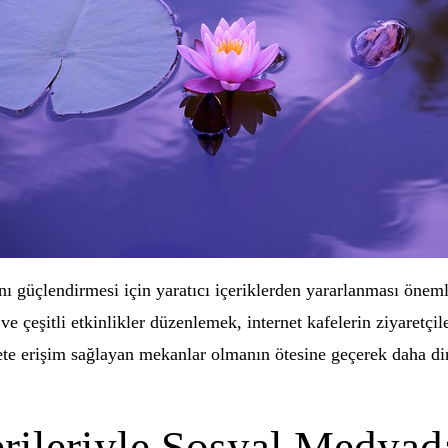
ını güçlendirmesi için yaratıcı içeriklerden yararlanması önem
 ve çeşitli etkinlikler düzenlemek, internet kafelerin ziyaretç
rnete erişim sağlayan mekanlar olmanın ötesine geçerek daha di
rileriyle Sosyal Medyad