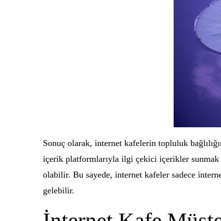
Sonuç olarak, internet kafelerin topluluk bağlılığ
içerik platformlarıyla ilgi çekici içerikler sunmak
olabilir. Bu sayede, internet kafeler sadece inte
gelebilir.
İnternet Kafe Müşte