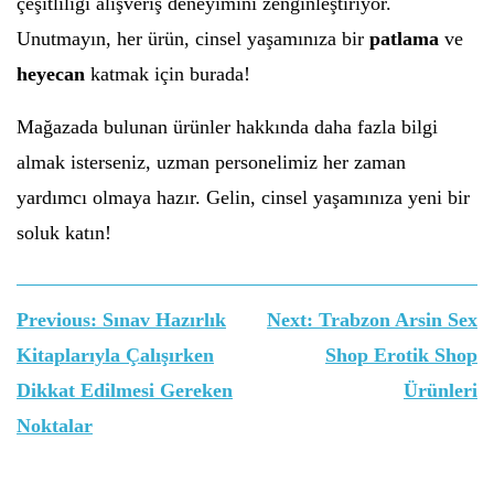
çeşitliliği alışveriş deneyimini zenginleştiriyor.
Unutmayın, her ürün, cinsel yaşamınıza bir
patlama
ve
heyecan
katmak için burada!
Mağazada bulunan ürünler hakkında daha fazla bilgi
almak isterseniz, uzman personelimiz her zaman
yardımcı olmaya hazır. Gelin, cinsel yaşamınıza yeni bir
soluk katın!
Yazı
Previous:
Sınav Hazırlık
Next:
Trabzon Arsin Sex
gezinmesi
Kitaplarıyla Çalışırken
Shop Erotik Shop
Dikkat Edilmesi Gereken
Ürünleri
Noktalar