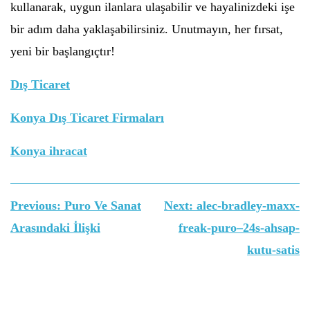
kullanarak, uygun ilanlara ulaşabilir ve hayalinizdeki işe
bir adım daha yaklaşabilirsiniz. Unutmayın, her fırsat,
yeni bir başlangıçtır!
Dış Ticaret
Konya Dış Ticaret Firmaları
Konya ihracat
Yazı
Previous:
Puro Ve Sanat
Next:
alec-bradley-maxx-
gezinmesi
Arasındaki İlişki
freak-puro–24s-ahsap-
kutu-satis