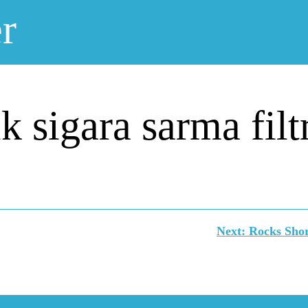
r
k sigara sarma fil
Next:
Rocks Short