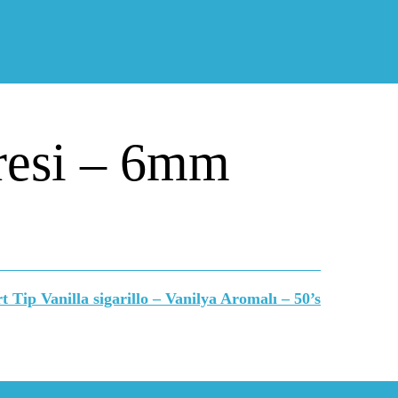
tresi – 6mm
 Tip Vanilla sigarillo – Vanilya Aromalı – 50’s