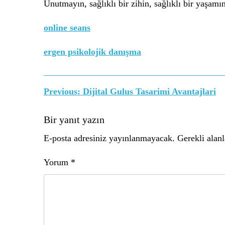
Unutmayın, sağlıklı bir zihin, sağlıklı bir yaşamın
online seans
ergen psikolojik danışma
Yazı
Previous:
Dijital Gulus Tasarimi Avantajlari
gezinmesi
Bir yanıt yazın
E-posta adresiniz yayınlanmayacak.
Gerekli alan
Yorum
*