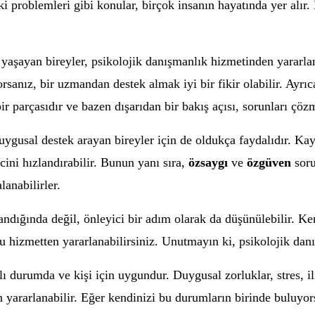
ki problemleri gibi konular, birçok insanın hayatında yer alır
 yaşayan bireyler, psikolojik danışmanlık hizmetinden yararla
yorsanız, bir uzmandan destek almak iyi bir fikir olabilir. Ayrı
ir parçasıdır ve bazen dışarıdan bir bakış açısı, sorunları çöz
ygusal destek arayan bireyler için de oldukça faydalıdır. Kay
ini hızlandırabilir. Bunun yanı sıra,
özsaygı
ve
özgüven
soru
anabilirler.
andığında değil, önleyici bir adım olarak da düşünülebilir. Ke
bu hizmetten yararlanabilirsiniz. Unutmayın ki, psikolojik dan
ı durumda ve kişi için uygundur. Duygusal zorluklar, stres, il
 yararlanabilir. Eğer kendinizi bu durumların birinde buluyo