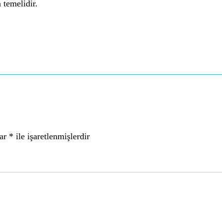
 temelidir.
lar
*
ile işaretlenmişlerdir