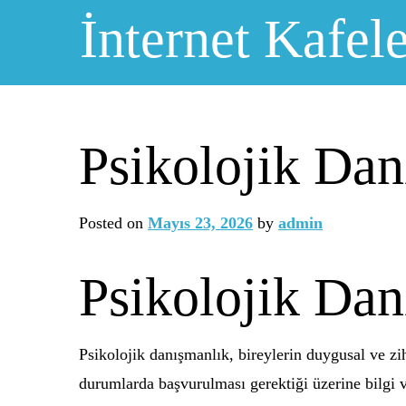
Skip
İnternet Kafele
to
content
Psikolojik Da
Posted on
Mayıs 23, 2026
by
admin
Psikolojik Da
Psikolojik danışmanlık, bireylerin duygusal ve zi
durumlarda başvurulması gerektiği üzerine bilgi ve