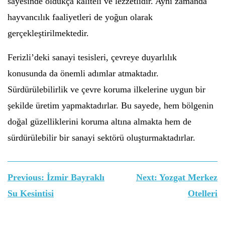
sayesinde oldukça kaliteli ve lezzetlidir. Aynı zamanda
hayvancılık faaliyetleri de yoğun olarak
gerçekleştirilmektedir.
Ferizli’deki sanayi tesisleri, çevreye duyarlılık
konusunda da önemli adımlar atmaktadır.
Sürdürülebilirlik ve çevre koruma ilkelerine uygun bir
şekilde üretim yapmaktadırlar. Bu sayede, hem bölgenin
doğal güzelliklerini koruma altına almakta hem de
sürdürülebilir bir sanayi sektörü oluşturmaktadırlar.
Yazı
Previous:
İzmir Bayraklı
Next:
Yozgat Merkez
gezinmesi
Su Kesintisi
Otelleri