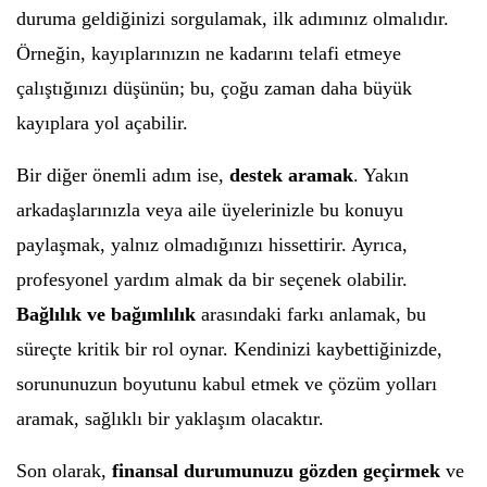
duruma geldiğinizi sorgulamak, ilk adımınız olmalıdır.
Örneğin, kayıplarınızın ne kadarını telafi etmeye
çalıştığınızı düşünün; bu, çoğu zaman daha büyük
kayıplara yol açabilir.
Bir diğer önemli adım ise,
destek aramak
. Yakın
arkadaşlarınızla veya aile üyelerinizle bu konuyu
paylaşmak, yalnız olmadığınızı hissettirir. Ayrıca,
profesyonel yardım almak da bir seçenek olabilir.
Bağlılık ve bağımlılık
arasındaki farkı anlamak, bu
süreçte kritik bir rol oynar. Kendinizi kaybettiğinizde,
sorununuzun boyutunu kabul etmek ve çözüm yolları
aramak, sağlıklı bir yaklaşım olacaktır.
Son olarak,
finansal durumunuzu gözden geçirmek
ve