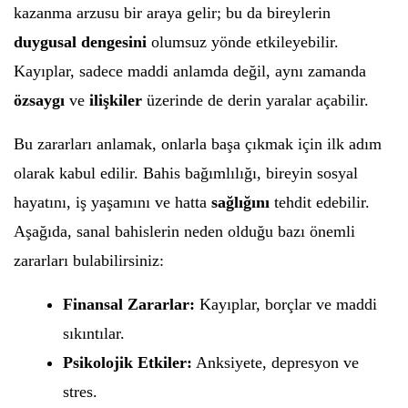
kazanma arzusu bir araya gelir; bu da bireylerin
duygusal dengesini
olumsuz yönde etkileyebilir.
Kayıplar, sadece maddi anlamda değil, aynı zamanda
özsaygı
ve
ilişkiler
üzerinde de derin yaralar açabilir.
Bu zararları anlamak, onlarla başa çıkmak için ilk adım
olarak kabul edilir. Bahis bağımlılığı, bireyin sosyal
hayatını, iş yaşamını ve hatta
sağlığını
tehdit edebilir.
Aşağıda, sanal bahislerin neden olduğu bazı önemli
zararları bulabilirsiniz:
Finansal Zararlar:
Kayıplar, borçlar ve maddi
sıkıntılar.
Psikolojik Etkiler:
Anksiyete, depresyon ve
stres.