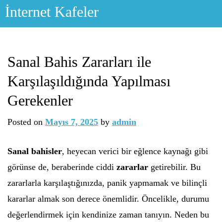
Skip
İnternet Kafeler
to
content
Sanal Bahis Zararları ile
Karşılaşıldığında Yapılması
Gerekenler
Posted on
Mayıs 7, 2025
by
admin
Sanal bahisler
, heyecan verici bir eğlence kaynağı gibi
görünse de, beraberinde ciddi
zararlar
getirebilir. Bu
zararlarla karşılaştığınızda, panik yapmamak ve bilinçli
kararlar almak son derece önemlidir. Öncelikle, durumu
değerlendirmek için kendinize zaman tanıyın. Neden bu