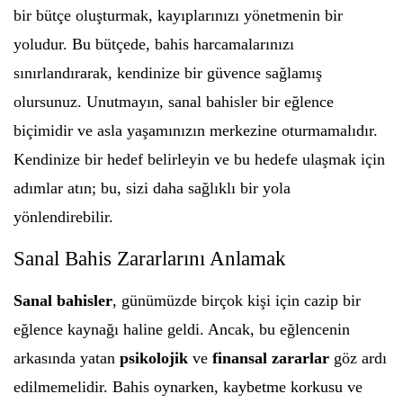
bir bütçe oluşturmak, kayıplarınızı yönetmenin bir
yoludur. Bu bütçede, bahis harcamalarınızı
sınırlandırarak, kendinize bir güvence sağlamış
olursunuz. Unutmayın, sanal bahisler bir eğlence
biçimidir ve asla yaşamınızın merkezine oturmamalıdır.
Kendinize bir hedef belirleyin ve bu hedefe ulaşmak için
adımlar atın; bu, sizi daha sağlıklı bir yola
yönlendirebilir.
Sanal Bahis Zararlarını Anlamak
Sanal bahisler
, günümüzde birçok kişi için cazip bir
eğlence kaynağı haline geldi. Ancak, bu eğlencenin
arkasında yatan
psikolojik
ve
finansal zararlar
göz ardı
edilmemelidir. Bahis oynarken, kaybetme korkusu ve