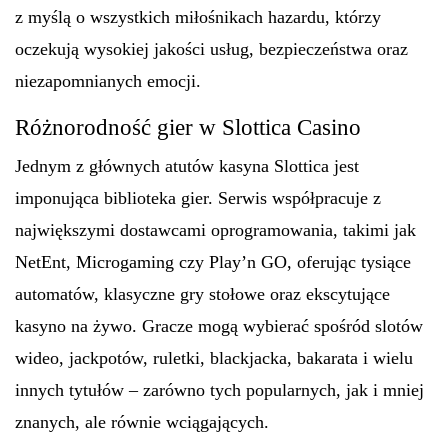
z myślą o wszystkich miłośnikach hazardu, którzy
oczekują wysokiej jakości usług, bezpieczeństwa oraz
niezapomnianych emocji.
Różnorodność gier w Slottica Casino
Jednym z głównych atutów kasyna Slottica jest
imponująca biblioteka gier. Serwis współpracuje z
największymi dostawcami oprogramowania, takimi jak
NetEnt, Microgaming czy Play’n GO, oferując tysiące
automatów, klasyczne gry stołowe oraz ekscytujące
kasyno na żywo. Gracze mogą wybierać spośród slotów
wideo, jackpotów, ruletki, blackjacka, bakarata i wielu
innych tytułów – zarówno tych popularnych, jak i mniej
znanych, ale równie wciągających.