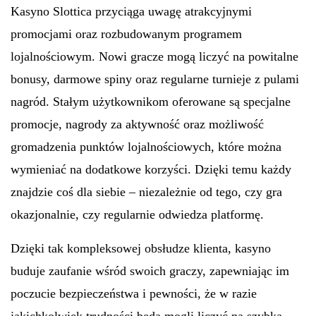
Kasyno Slottica przyciąga uwagę atrakcyjnymi
promocjami oraz rozbudowanym programem
lojalnościowym. Nowi gracze mogą liczyć na powitalne
bonusy, darmowe spiny oraz regularne turnieje z pulami
nagród. Stałym użytkownikom oferowane są specjalne
promocje, nagrody za aktywność oraz możliwość
gromadzenia punktów lojalnościowych, które można
wymieniać na dodatkowe korzyści. Dzięki temu każdy
znajdzie coś dla siebie – niezależnie od tego, czy gra
okazjonalnie, czy regularnie odwiedza platformę.
Dzięki tak kompleksowej obsłudze klienta, kasyno
buduje zaufanie wśród swoich graczy, zapewniając im
poczucie bezpieczeństwa i pewności, że w razie