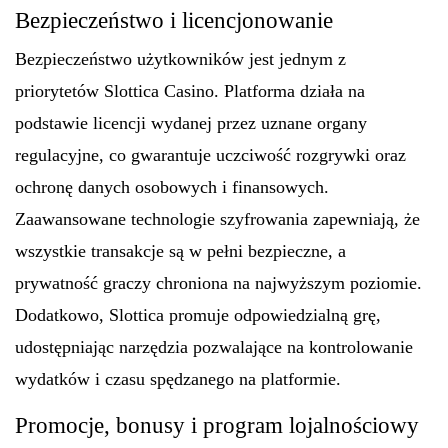
Bezpieczeństwo i licencjonowanie
Bezpieczeństwo użytkowników jest jednym z
priorytetów Slottica Casino. Platforma działa na
podstawie licencji wydanej przez uznane organy
regulacyjne, co gwarantuje uczciwość rozgrywki oraz
ochronę danych osobowych i finansowych.
Zaawansowane technologie szyfrowania zapewniają, że
wszystkie transakcje są w pełni bezpieczne, a
prywatność graczy chroniona na najwyższym poziomie.
Dodatkowo, Slottica promuje odpowiedzialną grę,
udostępniając narzędzia pozwalające na kontrolowanie
wydatków i czasu spędzanego na platformie.
Promocje, bonusy i program lojalnościowy