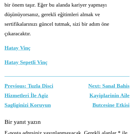
bir önem taşır. Eğer bu alanda kariyer yapmayı
düşünüyorsanız, gerekli eğitimleri almak ve
sertifikalarınızı güncel tutmak, sizi bir adım öne
çıkaracaktır.
Hatay Vinç
Hatay Sepetli Vinç
Yazı
Previous:
Tuzla Disci
Next:
Sanal Bahis
gezinmesi
Hizmetleri İle Agiz
Kayiplarinin Aile
Sagliginizi Koruyun
Butcesine Etkisi
Bir yanıt yazın
E-posta adresiniz yayınlanmayacak.
Gerekli alanlar
*
ile